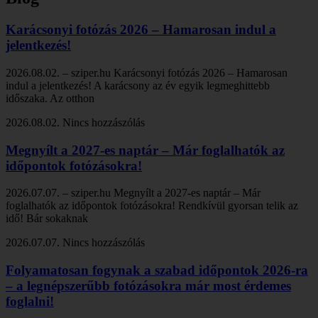
Karácsonyi fotózás 2026 – Hamarosan indul a
jelentkezés!
2026.08.02. – sziper.hu Karácsonyi fotózás 2026 – Hamarosan
indul a jelentkezés! A karácsony az év egyik legmeghittebb
időszaka. Az otthon
2026.08.02.
Nincs hozzászólás
Megnyílt a 2027-es naptár – Már foglalhatók az
időpontok fotózásokra!
2026.07.07. – sziper.hu Megnyílt a 2027-es naptár – Már
foglalhatók az időpontok fotózásokra! Rendkívül gyorsan telik az
idő! Bár sokaknak
2026.07.07.
Nincs hozzászólás
Folyamatosan fogynak a szabad időpontok 2026-ra
– a legnépszerűbb fotózásokra már most érdemes
foglalni!