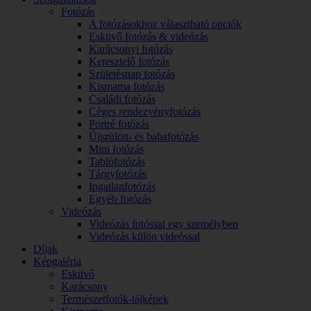
Fotózás
A fotózásokhoz választható opciók
Esküvő fotózás & videózás
Karácsonyi fotózás
Keresztelő fotózás
Születésnap fotózás
Kismama fotózás
Családi fotózás
Céges rendezvényfotózás
Portré fotózás
Újszülött- és babafotózás
Mini fotózás
Tablófotózás
Tárgyfotózás
Ingatlanfotózás
Egyéb fotózás
Videózás
Videózás fotóssal egy személyben
Videózás külön videóssal
Díjak
Képgaléria
Esküvő
Karácsony
Természetfotók-tájképek