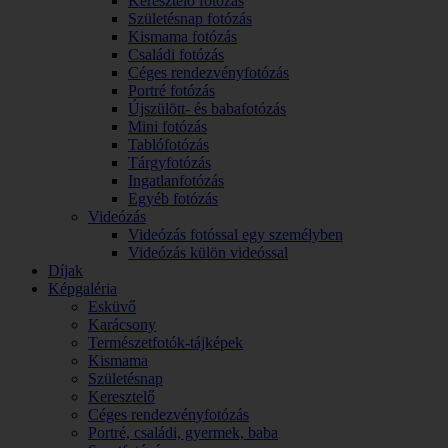
Keresztelő fotózás
Születésnap fotózás
Kismama fotózás
Családi fotózás
Céges rendezvényfotózás
Portré fotózás
Újszülött- és babafotózás
Mini fotózás
Tablófotózás
Tárgyfotózás
Ingatlanfotózás
Egyéb fotózás
Videózás
Videózás fotóssal egy személyben
Videózás külön videóssal
Díjak
Képgaléria
Esküvő
Karácsony
Természetfotók-tájképek
Kismama
Születésnap
Keresztelő
Céges rendezvényfotózás
Portré, családi, gyermek, baba