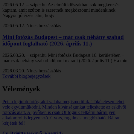
2026.05.12. – sziper.hu Az elmúlt időszakban sok megkeresést
kaptam, amit ezúton is szeretnék megköszönni mindenkinek.
Nagyon jó érzés látni, hogy
2026.05.12.
Nincs hozzászólás
Mini fotózás Budapest – már csak néhány szabad
időpont foglalható (2026. április 11.)
2026.03.20. – sziper.hu Mini fotózás Budapest 16. kerületében –
már csak néhány szabad időpont maradt (2026. április 11.) Ha mini
2026.03.20.
Nincs hozzászólás
További blogbejegyzések
Vélemények
Peti a legjobb fotós, akit valaha megismertünk. Tökéletesen lehet
vele együttműködni. Minden kívánságunkat teljesítette az esküvői
fotózás alatt. A jövőben is csak Őt fogjuk felkérni bármilyen
alkalomról is legyen szó. Gyors, rugalmas, megbízható. Bátran
kérjétek fel!
Cs. Brigitta
(esküvő, Visegrád)