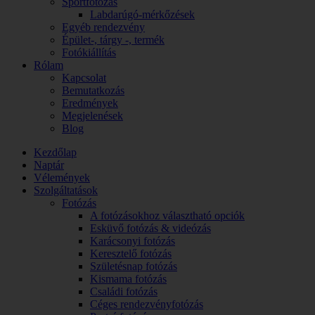
Sportfotózás
Labdarúgó-mérkőzések
Egyéb rendezvény
Épület-, tárgy -, termék
Fotókiállítás
Rólam
Kapcsolat
Bemutatkozás
Eredmények
Megjelenések
Blog
Kezdőlap
Naptár
Vélemények
Szolgáltatások
Fotózás
A fotózásokhoz választható opciók
Esküvő fotózás & videózás
Karácsonyi fotózás
Keresztelő fotózás
Születésnap fotózás
Kismama fotózás
Családi fotózás
Céges rendezvényfotózás