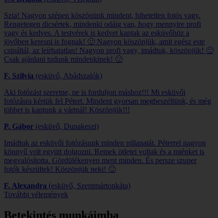
Szia! Nagyon szépen köszönünk mindent, hihetetlen fotós vagy.
Rengetegen dicsértek, mindenki odáig van, hogy mennyire profi
vagy és kedves. A testvérek is kedvet kaptak az esküvőhöz a
jövőben keresni is fognak! 🙂 Nagyon köszönjük, amit egész este
csináltál, az leírhatatlan! Nagyon profi vagy, imádtuk, köszönjük! 🙂
Csak ajánlani tudunk mindenkinek! 🙂
F. Szilvia
(esküvő, Abádszalók)
Aki fotózást szeretne, ne is forduljon máshoz!!! Mi esküvői
fotózásra kértük fel Pétert. Mindent gyorsan megbeszéltünk, és még
többet is kaptunk a vártnál! Köszönjük!!!
P. Gábor
(esküvő, Dunakeszi)
Imádtuk az esküvői fotózásunk minden pillanatát. Péterrel nagyon
könnyű volt együtt dolgozni. Remek ötletei voltak és a miénket is
megvalósította. Gördülékenyen ment minden. És persze szuper
fotók készültek! Köszönjük neki! 🙂
F. Alexandra
(esküvő, Szentmártonkáta)
További vélemények
Betekintés munkáimba