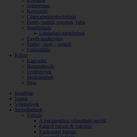
Kismama
Születésnap
Keresztelő
Céges rendezvényfotózás
Portré, családi, gyermek, baba
Sportfotózás
Labdarúgó-mérkőzések
Egyéb rendezvény
Épület-, tárgy -, termék
Fotókiállítás
Rólam
Kapcsolat
Bemutatkozás
Eredmények
Megjelenések
Blog
Kezdőlap
Naptár
Vélemények
Szolgáltatások
Fotózás
A fotózásokhoz választható opciók
Esküvő fotózás & videózás
Karácsonyi fotózás