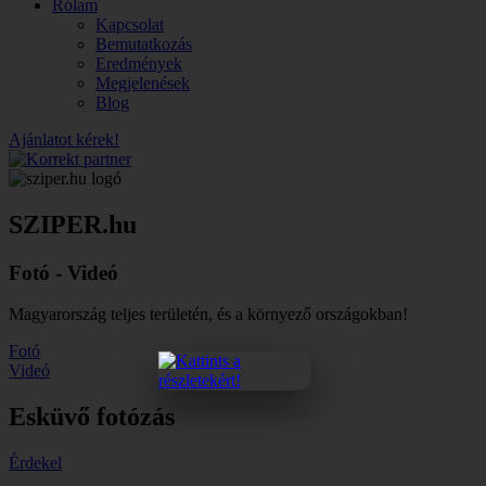
Rólam
Kapcsolat
Bemutatkozás
Eredmények
Megjelenések
Blog
Ajánlatot kérek!
SZIPER.hu
Fotó - Videó
Magyarország teljes területén, és a környező országokban!
Fotó
Videó
Esküvő fotózás
Érdekel