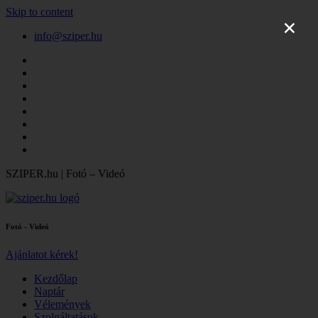
Skip to content
×
info@sziper.hu
SZIPER.hu | Fotó – Videó
Fotó - Videó
Ajánlatot kérek!
Kezdőlap
Naptár
Vélemények
Szolgáltatások