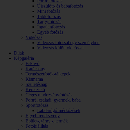
Portré fotózás
Újszülött- és babafotózás
Mini fotózás
Tablófotózás
Tárgyfotózás
Ingatlanfotózás
Egyéb fotózás
Videózás
Videózás fotóssal egy személyben
Videózás külön videóssal
Díjak
Képgaléria
Esküvő
Karácsony
Természetfotók-tájképek
Kismama
Születésnap
Keresztelő
Céges rendezvényfotózás
Portré, családi, gyermek, baba
Sportfotózás
Labdarúgó-mérkőzések
Egyéb rendezvény
Épület-, tárgy -, termék
Fotókiállítás